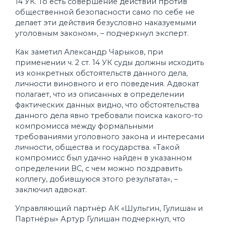
14 УК. То есть совершение действий против
общественной безопасности само по себе не
делает эти действия безусловно наказуемыми
уголовным законом», – подчеркнул эксперт.
Как заметил Александр Чарыков, при
применении ч. 2 ст. 14 УК суды должны исходить
из конкретных обстоятельств данного дела,
личности виновного и его поведения. Адвокат
полагает, что из описанных в определении
фактических данных видно, что обстоятельства
данного дела явно требовали поиска какого-то
компромисса между формальными
требованиями уголовного закона и интересами
личности, общества и государства. «Такой
компромисс был удачно найден в указанном
определении ВС, с чем можно поздравить
коллегу, добившуюся этого результата», –
заключил адвокат.
Управляющий партнёр АК «Шульгин, Гулишан и
Партнёры» Артур Гулишан подчеркнул, что