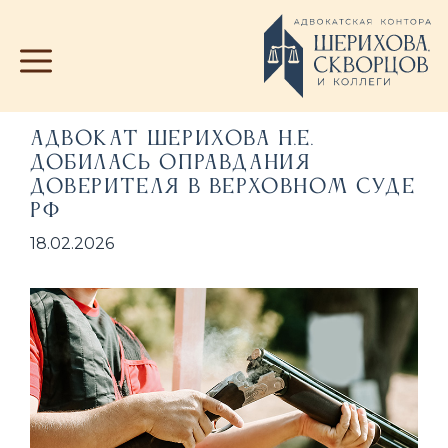
Перейти
к
содержимому
Адвокат Шерихова Н.Е.
добилась оправдания
доверителя в Верховном Суде
РФ
18.02.2026